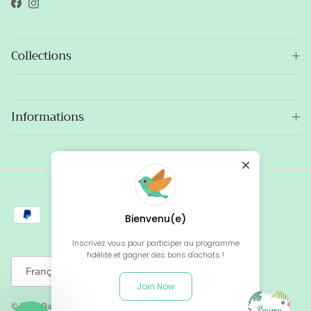
Facebook
Instagram
Collections
Informations
Bienvenu(e)
Inscrivez vous pour participer au programme
fidélité et gagner des bons d'achats !
Langue
Français
Join Now
© 2026
Baïmy
.
Site créé par Baïmy, avec le soutien de SOYOO.