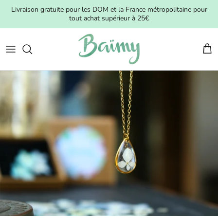
Aller au contenu
Livraison gratuite pour les DOM et la France métropolitaine pour
tout achat supérieur à 25€
Pani
Passer aux informations produits