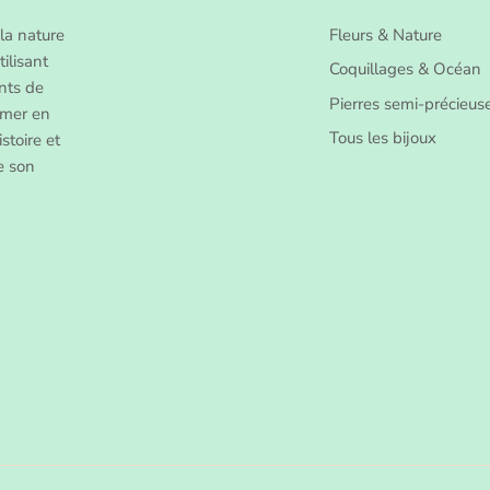
la nature
Fleurs & Nature
ilisant
Coquillages & Océan
nts de
Pierres semi-précieus
rmer en
Tous les bijoux
stoire et
de son