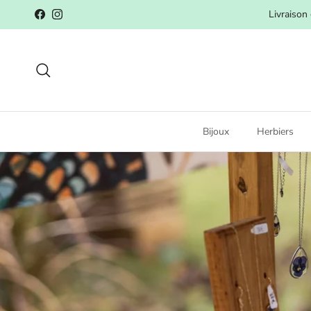
Aller au contenu
Livraison
Facebook
Instagram
Recherche
Bijoux
Herbiers