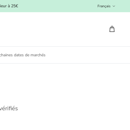
Langue
ieur à 25€
Français
Panier
chaines dates de marchés
vérifiés