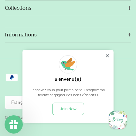
Collections
Informations
Bienvenu(e)
Inscrivez vous pour participer au programme
fidélité et gagner des bons d'achats !
Langue
Français
Join Now
© 2026
Baïmy
.
Site créé par Baïmy, avec le soutien de SOYOO.