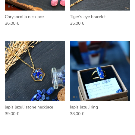
Chrysocolla necklace
Tiger's eye bracelet
Regular price
Regular price
36,00 €
35,00 €
lapis lazuli stone necklace
lapis lazuli ring
Regular price
Regular price
39,00 €
38,00 €