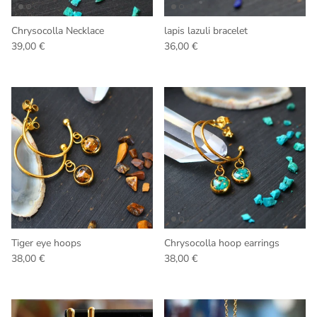
Chrysocolla Necklace
lapis lazuli bracelet
Regular price
Regular price
39,00 €
36,00 €
Tiger eye hoops
Chrysocolla hoop earrings
Regular price
Regular price
38,00 €
38,00 €