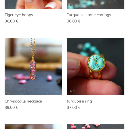
Tiger eye hoops
Turquoise stone earrings
Regular price
Regular price
36,00 €
36,00 €
Chrysocolla necklace
turquoise ring
Regular price
Regular price
39,00 €
37,00 €