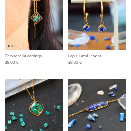
Chrysocolla earrings
Lapis Lazuli hoops
Regular price
Regular price
39,00 €
38,00 €