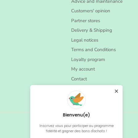
Advice and maintenance
Customers' opinion
Partner stores
Delivery & Shipping
Legal notices
Terms and Conditions
Loyalty program
My account
Contact
Bienvenu(e)
Inscrivez vous pour participer au programme
fidélité et gagner des bons d'achats !