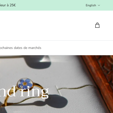
Language
ieur à 25€
English
Cart
ochaines dates de marchés
nd ring