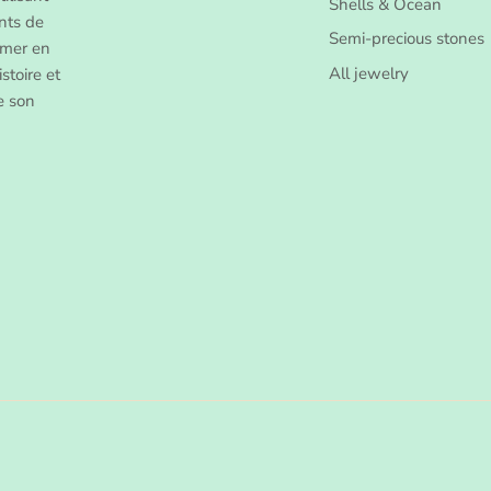
Shells & Ocean
nts de
Semi-precious stones
rmer en
All jewelry
stoire et
de son