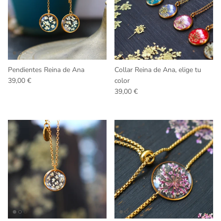
Pendientes Reina de Ana
Collar Reina de Ana, elige tu
Precio normal
39,00 €
color
Precio normal
39,00 €