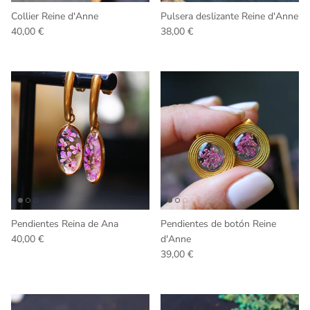
Collier Reine d'Anne
Pulsera deslizante Reine d'Anne
Precio normal
Precio normal
40,00 €
38,00 €
Pendientes Reina de Ana
Pendientes de botón Reine
Precio normal
40,00 €
d'Anne
Precio normal
39,00 €