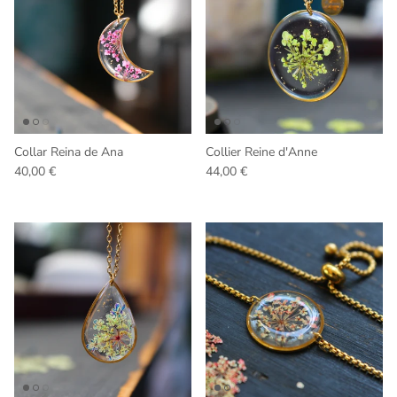
Collar Reina de Ana
Collier Reine d'Anne
Precio normal
Precio normal
40,00 €
44,00 €