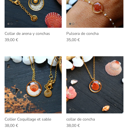
Collar de arena y conchas
Pulsera de concha
Precio normal
Precio normal
39,00 €
35,00 €
Collier Coquillage et sable
collar de concha
Precio normal
Precio normal
38,00 €
38,00 €